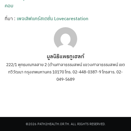
คอม
ที่มา :
เพจเลิฟแคร์สเตชั่น Lovecarestation
มูลนิธิแพธทูเฮลท์
222/1 พุทธมณฑลสาย 2 (ด้านศาลาธรรมสพน์ แขวงศาลาธรรมสพน์ เขต
ทวีวัฒนา กรุงเทพมหานคร 10170 โทร. 02-448-0387-9 โทรสาร. 02-
049-5689
©2026 PATH2HEALTH.OR.TH. ALL RIGHTS RESERVED.