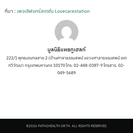
ที่มา :
เพจเลิฟแคร์สเตชั่น Lovecarestation
มูลนิธิแพธทูเฮลท์
222/1 พุทธมณฑลสาย 2 (ด้านศาลาธรรมสพน์ แขวงศาลาธรรมสพน์ เขต
ทวีวัฒนา กรุงเทพมหานคร 10170 โทร. 02-448-0387-9 โทรสาร. 02-
049-5689
©2026 PATH2HEALTH.OR.TH. ALL RIGHTS RESERVED.