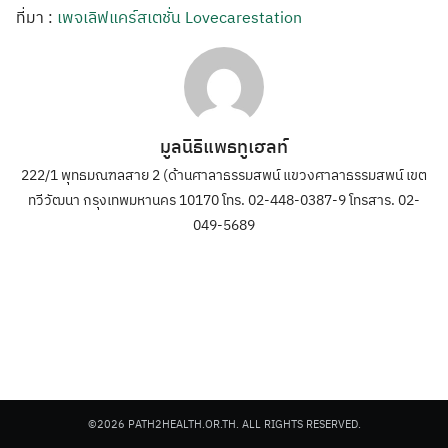
ที่มา :
เพจเลิฟแคร์สเตชั่น Lovecarestation
มูลนิธิแพธทูเฮลท์
222/1 พุทธมณฑลสาย 2 (ด้านศาลาธรรมสพน์ แขวงศาลาธรรมสพน์ เขต
ทวีวัฒนา กรุงเทพมหานคร 10170 โทร. 02-448-0387-9 โทรสาร. 02-
049-5689
©2026 PATH2HEALTH.OR.TH. ALL RIGHTS RESERVED.