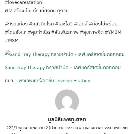
#lovecarestation
ฟรี! สี่โมงเย็น ถึง เที่ยงคืน ทุกวัน
#กังวลท้อง #กลัวติดโรค #เอชไอวี #เอดส์ #ท้องไม่พร้อม
#โดนรังแก #คุมกำเนิด #สัมพันธภาพ #สุขภาพจิต #YM2M
#MSM
Sand Tray Therapy ทรายบำบัด – เลิฟแคร์สเตชั่นดอทคอม
ที่มา :
เพจเลิฟแคร์สเตชั่น Lovecarestation
มูลนิธิแพธทูเฮลท์
222/1 พุทธมณฑลสาย 2 (ด้านศาลาธรรมสพน์ แขวงศาลาธรรมสพน์ เขต