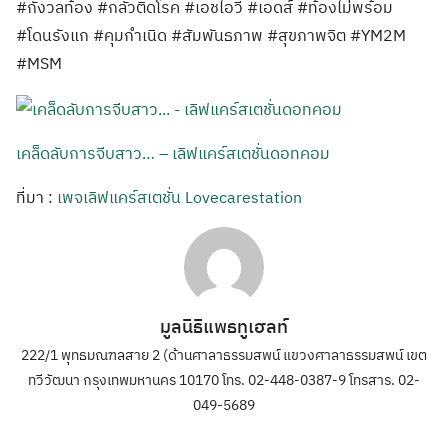
#กังวลท้อง #กลัวติดโรค #เอชไอวี #เอดส์ #ท้องไม่พร้อม
#โดนรังแก #คุมกำเนิด #สัมพันธภาพ #สุขภาพจิต #YM2M
#MSM
เคล็ดลับการจีบสาว… – เลิฟแคร์สเตชั่นดอทคอม
ที่มา :
เพจเลิฟแคร์สเตชั่น Lovecarestation
มูลนิธิแพธทูเฮลท์
222/1 พุทธมณฑลสาย 2 (ด้านศาลาธรรมสพน์ แขวงศาลาธรรมสพน์ เขต
ทวีวัฒนา กรุงเทพมหานคร 10170 โทร. 02-448-0387-9 โทรสาร. 02-
049-5689