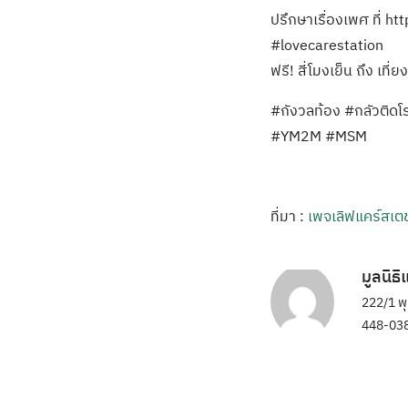
ปรึกษาเรื่องเพศ ที่ 
#lovecarestation
ฟรี! สี่โมงเย็น ถึง เที่ย
#กังวลท้อง #กลัวติดโ
#YM2M #MSM
ที่มา :
เพจเลิฟแคร์สเตช
มูลนิธ
222/1 พ
448-038