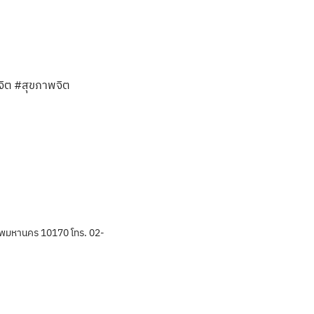
จิต #สุขภาพจิต
พมหานคร 10170 โทร. 02-