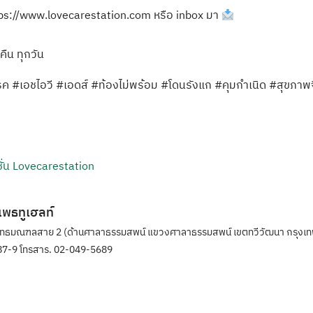
https://www.lovecarestation.com หรือ inbox มา
งคืน ทุกวัน
รค #เอชไอวี #เอดส์ #ท้องไม่พร้อม #โดนรังแก #คุมกำเนิด #สุขภาพ
ั่น Lovecarestation
ิแพธทูเฮลท์
ุทธมณฑลสาย 2 (ด้านศาลาธรรมสพน์ แขวงศาลาธรรมสพน์ เขตทวีวัฒนา กรุงเท
7-9 โทรสาร. 02-049-5689