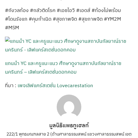
#กังวลท้อง #กลัวติดโรค #เอชไอวี #เอดส์ #ท้องไม่พร้อม
#โดนรังแก #คุมกำเนิด #สุขภาพจิต #สุขภาพจิต #YM2M
#MSM
แกนนำ YC และครูแนะแนว ศึกษาดูงานสถาบันกัลยาณ์ราช
นครินทร์ – เลิฟแคร์สเตชั่นดอทคอม
ที่มา :
เพจเลิฟแคร์สเตชั่น Lovecarestation
มูลนิธิแพธทูเฮลท์
222/1 พุทธมณฑลสาย 2 (ด้านศาลาธรรมสพน์ แขวงศาลาธรรมสพน์ เขต