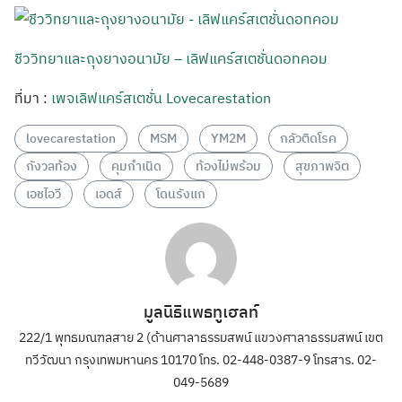
ชีววิทยาและถุงยางอนามัย – เลิฟแคร์สเตชั่นดอทคอม
ที่มา :
เพจเลิฟแคร์สเตชั่น Lovecarestation
lovecarestation
MSM
YM2M
กลัวติดโรค
กังวลท้อง
คุมกำเนิด
ท้องไม่พร้อม
สุขภาพจิต
เอชไอวี
เอดส์
โดนรังแก
มูลนิธิแพธทูเฮลท์
222/1 พุทธมณฑลสาย 2 (ด้านศาลาธรรมสพน์ แขวงศาลาธรรมสพน์ เขต
ทวีวัฒนา กรุงเทพมหานคร 10170 โทร. 02-448-0387-9 โทรสาร. 02-
049-5689