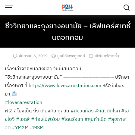
ชีววิทยาและถุงยางอนามัย – เลิฟแคร์สเตชั่
นดอทคอม
กันยายน 6, 2019
มูลนิธิแพธทูเฮลท์
เลิฟแคร์สเตชั่น
เรื่องเล่าจากหมอสงขลา วันนี้เสนอตอน
“ชีววิทยาและถุงยางอนามัย” —————————————— ปรึกษา
เรื่องเพศ ที่
https://www.lovecarestation.com
หรือ inbox
มา
#lovecarestation
ฟรี! สี่โมงเย็น ถึง เที่ยงคืน ทุกวัน
#กังวลท้อง
#กลัวติดโรค
#เอ
ชไอวี
#เอดส์
#ท้องไม่พร้อม
#โดนรังแก
#คุมกำเนิด
#สุขภาพ
จิต
#YM2M
#MSM