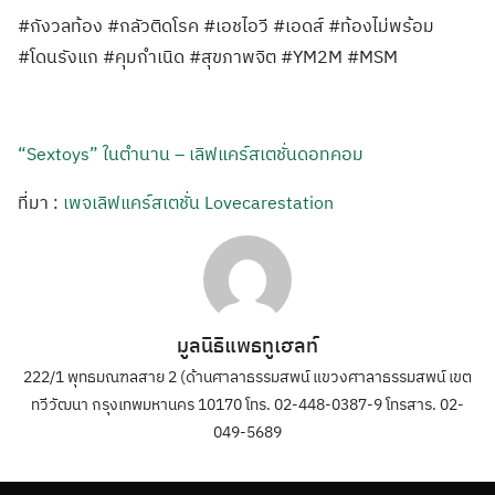
#กังวลท้อง #กลัวติดโรค #เอชไอวี #เอดส์ #ท้องไม่พร้อม
#โดนรังแก #คุมกำเนิด #สุขภาพจิต #YM2M #MSM
“Sextoys” ในตำนาน – เลิฟแคร์สเตชั่นดอทคอม
ที่มา :
เพจเลิฟแคร์สเตชั่น Lovecarestation
มูลนิธิแพธทูเฮลท์
222/1 พุทธมณฑลสาย 2 (ด้านศาลาธรรมสพน์ แขวงศาลาธรรมสพน์ เขต
ทวีวัฒนา กรุงเทพมหานคร 10170 โทร. 02-448-0387-9 โทรสาร. 02-
049-5689