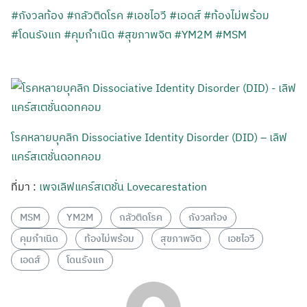
#กังวลท้อง
#กลัวติดโรค
#เอชไอวี
#เอดส์
#ท้องไม่พร้อม
#โดนรังแก
#คุมกำเนิด
#สุขภาพจิต
#YM2M
#MSM
โรคหลายบุคลิก Dissociative Identity Disorder (DID) – เลิฟ
แคร์สเตชั่นดอทคอม
ที่มา :
เพจเลิฟแคร์สเตชั่น Lovecarestation
MSM
YM2M
กลัวติดโรค
กังวลท้อง
คุมกำเนิด
ท้องไม่พร้อม
สุขภาพจิต
เอชไอวี
เอดส์
โดนรังแก