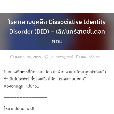
โรคหลายบุคลิก Dissociative Identity
Disorder (DID) – เลิฟแคร์สเตชั่นดอท
คอม
สิงหาคม 16, 2019
มูลนิธิแพธทูเฮลท์
เลิฟแคร์สเตชั่น
โรคทางจิตเวชที่มีความแปลก น่าพิศวง และมักจะถูกเข้าใจสลับ
ว่าเป็นไบโพล่าร์ ที่จริงแล้ว นี่คือ “โรคหลายบุคลิก”
ลองอ่านดูนะ ไม่ยาว..
——————————————
ให้การปรึกษาฟรี!!