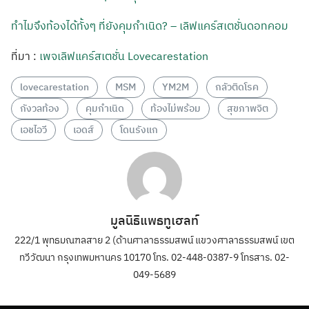
ทำไมจึงท้องได้ทั้งๆ ที่ยังคุมกำเนิด? – เลิฟแคร์สเตชั่นดอทคอม
ที่มา :
เพจเลิฟแคร์สเตชั่น Lovecarestation
lovecarestation
MSM
YM2M
กลัวติดโรค
กังวลท้อง
คุมกำเนิด
ท้องไม่พร้อม
สุขภาพจิต
เอชไอวี
เอดส์
โดนรังแก
มูลนิธิแพธทูเฮลท์
222/1 พุทธมณฑลสาย 2 (ด้านศาลาธรรมสพน์ แขวงศาลาธรรมสพน์ เขต
ทวีวัฒนา กรุงเทพมหานคร 10170 โทร. 02-448-0387-9 โทรสาร. 02-
049-5689