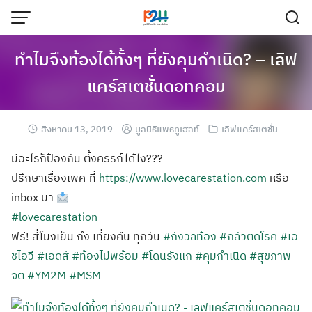
ทำไมจึงท้องได้ทั้งๆ ที่ยังคุมกำเนิด? – เลิฟ
แคร์สเตชั่นดอทคอม
สิงหาคม 13, 2019
มูลนิธิแพธทูเฮลท์
เลิฟแคร์สเตชั่น
มีอะไรก็ป้องกัน ตั้งครรภ์ได้ไง??? ——————————————
ปรึกษาเรื่องเพศ ที่
https://www.lovecarestation.com
หรือ
inbox มา
#lovecarestation
ฟรี! สี่โมงเย็น ถึง เที่ยงคืน ทุกวัน
#กังวลท้อง
#กลัวติดโรค
#เอ
ชไอวี
#เอดส์
#ท้องไม่พร้อม
#โดนรังแก
#คุมกำเนิด
#สุขภาพ
จิต
#YM2M
#MSM