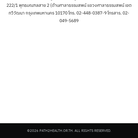
222/1 พุทธมณฑลสาย 2 (ด้านศาลาธรรมสพน์ แขวงศาลาธรรมสพน์ เขต
ทวีวัฒนา กรุงเทพมหานคร 10170 โทร. 02-448-0387-9 โทรสาร. 02-
049-5689
©2026 PATH2HEALTH.OR.TH. ALL RIGHTS RESERVED.