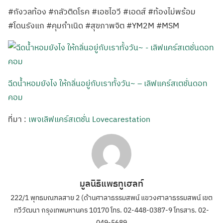
#กังวลท้อง #กลัวติดโรค #เอชไอวี #เอดส์ #ท้องไม่พร้อม
#โดนรังแก #คุมกำเนิด #สุขภาพจิต #YM2M #MSM
ฉีดน้ำหอมยังไง ให้กลิ่นอยู่กับเราทั้งวัน~ – เลิฟแคร์สเตชั่นดอท
คอม
ที่มา :
เพจเลิฟแคร์สเตชั่น Lovecarestation
มูลนิธิแพธทูเฮลท์
222/1 พุทธมณฑลสาย 2 (ด้านศาลาธรรมสพน์ แขวงศาลาธรรมสพน์ เขต
ทวีวัฒนา กรุงเทพมหานคร 10170 โทร. 02-448-0387-9 โทรสาร. 02-
049-5689