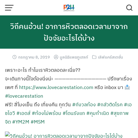
วิถีคนอ้วน! อาการหิวตลอดเวลามาจาก
ปัจจัยอะไรได้บ้าง
กรกฎาคม 8, 2019
มูลนิธิแพธทูเฮลท์
เลิฟแคร์สเตชั่น
เพราะอะไร ทำไมเราหิวตลอดละเนี่ย??
จะเดินทางนี้ใจต้องนิ่งน่ะ —————————————— ปรึกษาเรื่อง
เพศ ที่
https://www.lovecarestation.com
หรือ inbox มา
#lovecarestation
ฟรี! สี่โมงเย็น ถึง เที่ยงคืน ทุกวัน
#กังวลท้อง
#กลัวติดโรค
#เอ
ชไอวี
#เอดส์
#ท้องไม่พร้อม
#โดนรังแก
#คุมกำเนิด
#สุขภาพ
จิต
#YM2M
#MSM