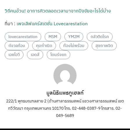
วิถีคนอ้วน! อาการหิวตลอดเวลามาจากปัจจัยอะไรได้บ้าง
ที่มา :
เพจเลิฟแคร์สเตชั่น Lovecarestation
lovecarestation
MSM
YM2M
กลัวติดโรค
กังวลท้อง
คุมกำเนิด
ท้องไม่พร้อม
สุขภาพจิต
เอชไอวี
เอดส์
โดนรังแก
มูลนิธิแพธทูเฮลท์
222/1 พุทธมณฑลสาย 2 (ด้านศาลาธรรมสพน์ แขวงศาลาธรรมสพน์ เขต
ทวีวัฒนา กรุงเทพมหานคร 10170 โทร. 02-448-0387-9 โทรสาร. 02-
049-5689