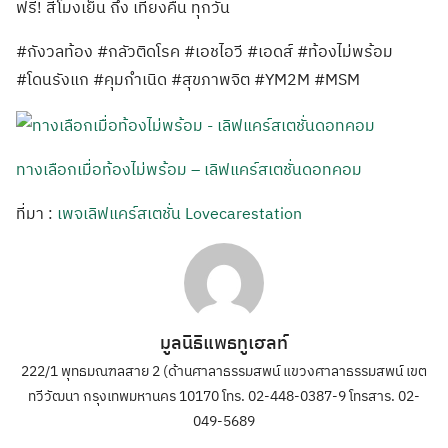
ฟรี! สี่โมงเย็น ถึง เที่ยงคืน ทุกวัน
#กังวลท้อง #กลัวติดโรค #เอชไอวี #เอดส์ #ท้องไม่พร้อม
#โดนรังแก #คุมกำเนิด #สุขภาพจิต #YM2M #MSM
ทางเลือกเมื่อท้องไม่พร้อม – เลิฟแคร์สเตชั่นดอทคอม
ที่มา :
เพจเลิฟแคร์สเตชั่น Lovecarestation
มูลนิธิแพธทูเฮลท์
222/1 พุทธมณฑลสาย 2 (ด้านศาลาธรรมสพน์ แขวงศาลาธรรมสพน์ เขต
ทวีวัฒนา กรุงเทพมหานคร 10170 โทร. 02-448-0387-9 โทรสาร. 02-
049-5689