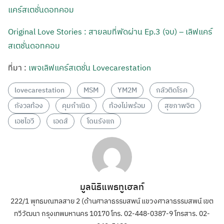
Original Love Stories : สายลมที่พัดผ่าน Ep.3 (จบ) – เลิฟแคร์
สเตชั่นดอทคอม
ที่มา :
เพจเลิฟแคร์สเตชั่น Lovecarestation
lovecarestation
MSM
YM2M
กลัวติดโรค
กังวลท้อง
คุมกำเนิด
ท้องไม่พร้อม
สุขภาพจิต
เอชไอวี
เอดส์
โดนรังแก
มูลนิธิแพธทูเฮลท์
222/1 พุทธมณฑลสาย 2 (ด้านศาลาธรรมสพน์ แขวงศาลาธรรมสพน์ เขต
ทวีวัฒนา กรุงเทพมหานคร 10170 โทร. 02-448-0387-9 โทรสาร. 02-