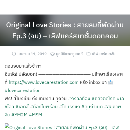
Original Love Stories : สายลมที่พัดผ่าน
Ep.3 (จบ) – เลิฟแคร์สเตชั่นดอทคอม
เมษายน 11, 2019
มูลนิธิแพธทูเฮลท์
เลิฟแคร์สเตชั่น
ตอนจบมาแล้วจ้าาา
อินจัด! ปลัดบอก! ——————————————— ปรึกษาเรื่องเพศ
ที่
https://www.lovecarestation.com
หรือ inbox มา
#lovecarestation
ฟรี! สี่โมงเย็น ถึง เที่ยงคืน ทุกวัน
#กังวลท้อง
#กลัวติดโรค
#เอ
ชไอวี
#เอดส์
#ท้องไม่พร้อม
#โดนรังแก
#คุมกำเนิด
#สุขภาพ
จิต
#YM2M
#MSM