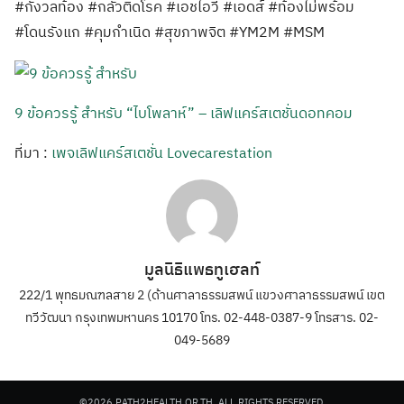
#กังวลท้อง #กลัวติดโรค #เอชไอวี #เอดส์ #ท้องไม่พร้อม
#โดนรังแก #คุมกำเนิด #สุขภาพจิต #YM2M #MSM
9 ข้อควรรู้ สำหรับ “ไบโพลาห์” – เลิฟแคร์สเตชั่นดอทคอม
ที่มา :
เพจเลิฟแคร์สเตชั่น Lovecarestation
มูลนิธิแพธทูเฮลท์
222/1 พุทธมณฑลสาย 2 (ด้านศาลาธรรมสพน์ แขวงศาลาธรรมสพน์ เขต
ทวีวัฒนา กรุงเทพมหานคร 10170 โทร. 02-448-0387-9 โทรสาร. 02-
049-5689
©2026 PATH2HEALTH.OR.TH. ALL RIGHTS RESERVED.