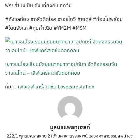
ฟรี! สี่โมงเย็น ถึง เที่ยงคืน ทุกวัน
#กังวลท้อง #กลัวติดโรค #เอชไอวี #เอดส์ #ท้องไม่พร้อม
#โดนรังแก #คุมกำเนิด #YM2M #MSM
เยาวชนโรงเรียนมัธยมนาคนาวาอุปถัมภ์ จัดกิจกรรมวัน
วาเลนไทน์ – เลิฟแคร์สเตชั่นดอทคอม
ที่มา :
เพจเลิฟแคร์สเตชั่น Lovecarestation
มูลนิธิแพธทูเฮลท์
222/1 พุทธมณฑลสาย 2 (ด้านศาลาธรรมสพน์ แขวงศาลาธรรมสพน์ เขต