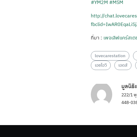
#YM2M
#MSM
http://chat.lovecare
fbclid=IwAR0EqaLi
ที่มา :
เพจเลิฟแคร์สเตช
lovecarestation
เอชไอวี
เอดส์
มูลนิธ
222/1 พ
448-038