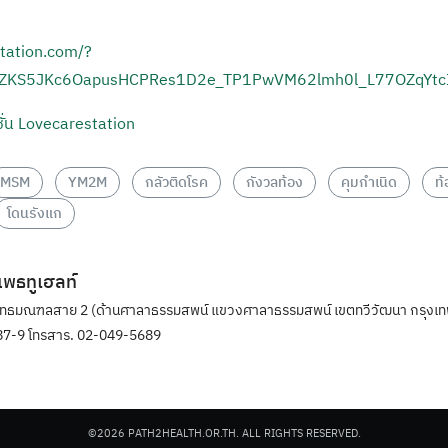
station.com/?
SjZKS5JKc6OapusHCPRes1D2e_TP1PwVM62lmh0l_L77OZqYtc
ั่น Lovecarestation
MSM
YM2M
กลัวติดโรค
กังวลท้อง
คุมกำเนิด
ท้
โดนรังแก
ิแพธทูเฮลท์
ุทธมณฑลสาย 2 (ด้านศาลาธรรมสพน์ แขวงศาลาธรรมสพน์ เขตทวีวัฒนา กรุงเท
7-9 โทรสาร. 02-049-5689
©2026 PATH2HEALTH.OR.TH. ALL RIGHTS RESERVED.