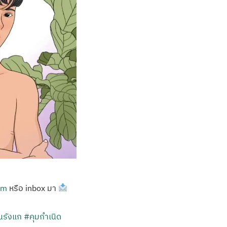
om
หรือ inbox มา
นรังแก
#คุมกำเนิด