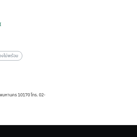
I
องไม่พร้อม
พมหานคร 10170 โทร. 02-