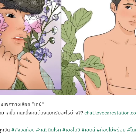
องเพศทางเลือก “เกย์”
้าใจมากขึ้น คนหนึ่งคนต้องแบกรับอะไรบ้าง??
chat.lovecarestation.c
 ทุกวัน
#กังวลท้อง
#กลัวติดโรค
#เอชไอวี
#เอดส์
#ท้องไม่พร้อม
#โด