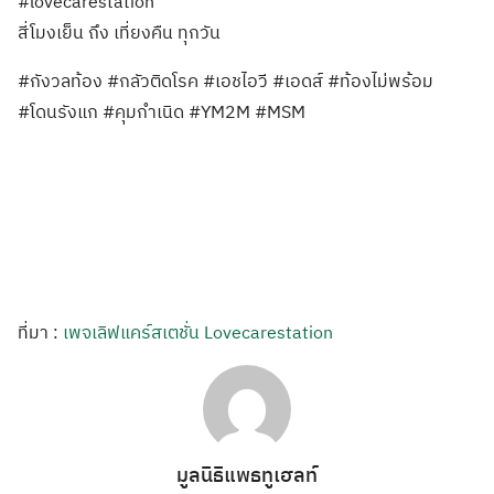
#lovecarestation
สี่โมงเย็น ถึง เที่ยงคืน ทุกวัน
#กังวลท้อง #กลัวติดโรค #เอชไอวี #เอดส์ #ท้องไม่พร้อม
#โดนรังแก #คุมกำเนิด #YM2M #MSM
ที่มา :
เพจเลิฟแคร์สเตชั่น Lovecarestation
มูลนิธิแพธทูเฮลท์