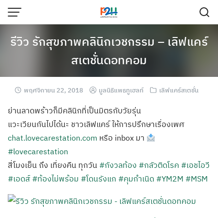
รีวิว รักสุขภาพคลินิกเวชกรรม – เลิฟแคร์
สเตชั่นดอทคอม
พฤศจิกายน 22, 2018
มูลนิธิแพธทูเฮลท์
เลิฟแคร์สเตชั่น
ย่านลาดพร้าวก็มีคลินิกที่เป็นมิตรกับวัยรุ่น
แวะเวียนกันไปได้นะ ชาวเลิฟแคร์ ให้การปรึกษาเรื่องเพศ
chat.lovecarestation.com
หรือ inbox มา
#lovecarestation
สี่โมงเย็น ถึง เที่ยงคืน ทุกวัน
#กังวลท้อง
#กลัวติดโรค
#เอชไอวี
#เอดส์
#ท้องไม่พร้อม
#โดนรังแก
#คุมกำเนิด
#YM2M
#MSM