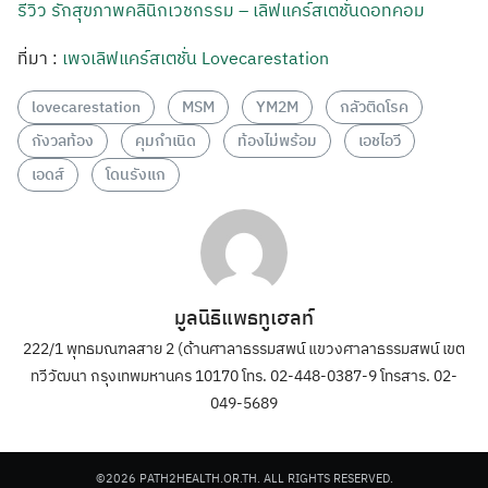
รีวิว รักสุขภาพคลินิกเวชกรรม – เลิฟแคร์สเตชั่นดอทคอม
ที่มา :
เพจเลิฟแคร์สเตชั่น Lovecarestation
lovecarestation
MSM
YM2M
กลัวติดโรค
กังวลท้อง
คุมกำเนิด
ท้องไม่พร้อม
เอชไอวี
เอดส์
โดนรังแก
มูลนิธิแพธทูเฮลท์
222/1 พุทธมณฑลสาย 2 (ด้านศาลาธรรมสพน์ แขวงศาลาธรรมสพน์ เขต
ทวีวัฒนา กรุงเทพมหานคร 10170 โทร. 02-448-0387-9 โทรสาร. 02-
049-5689
©2026 PATH2HEALTH.OR.TH. ALL RIGHTS RESERVED.