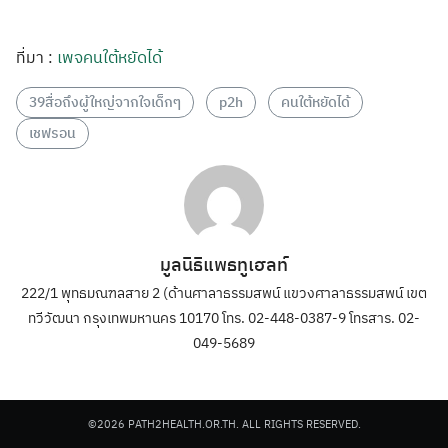
ที่มา :
เพจคนใต้หยัดได้
39สื่อถึงผู้ใหญ่จากใจเด็กๆ
p2h
คนใต้หยัดได้
เชฟรอน
มูลนิธิแพธทูเฮลท์
222/1 พุทธมณฑลสาย 2 (ด้านศาลาธรรมสพน์ แขวงศาลาธรรมสพน์ เขต
ทวีวัฒนา กรุงเทพมหานคร 10170 โทร. 02-448-0387-9 โทรสาร. 02-
049-5689
©2026 PATH2HEALTH.OR.TH. ALL RIGHTS RESERVED.