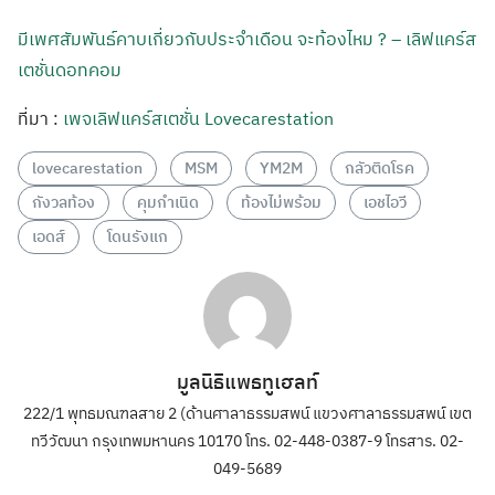
มีเพศสัมพันธ์คาบเกี่ยวกับประจำเดือน จะท้องไหม ? – เลิฟแคร์ส
เตชั่นดอทคอม
ที่มา :
เพจเลิฟแคร์สเตชั่น Lovecarestation
lovecarestation
MSM
YM2M
กลัวติดโรค
กังวลท้อง
คุมกำเนิด
ท้องไม่พร้อม
เอชไอวี
เอดส์
โดนรังแก
มูลนิธิแพธทูเฮลท์
222/1 พุทธมณฑลสาย 2 (ด้านศาลาธรรมสพน์ แขวงศาลาธรรมสพน์ เขต
ทวีวัฒนา กรุงเทพมหานคร 10170 โทร. 02-448-0387-9 โทรสาร. 02-
049-5689