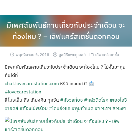
มีเพศสัมพันธ์คาบเกี่ยวกับประจำเดือน จะ
ท้องไหม ? – เลิฟแคร์สเตชั่นดอทคอม
พฤศจิกายน 6, 2018
มูลนิธิแพธทูเฮลท์
เลิฟแคร์สเตชั่น
มีเพศสัมพันธ์คาบเกี่ยวกับประจำเดือน จะท้องไหม ? ไม่งั้นมาคุย
กันได้ที่
chat.lovecarestation.com
หรือ inbox มา
#lovecarestation
สี่โมงเย็น ถึง เที่ยงคืน ทุกวัน
#กังวลท้อง
#กลัวติดโรค
#เอชไอวี
#เอดส์
#ท้องไม่พร้อม
#โดนรังแก
#คุมกำเนิด
#YM2M
#MSM