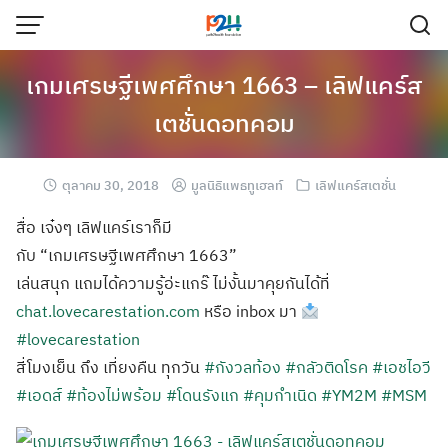
เกมเศรษฐีเพศศึกษา 1663 – เลิฟแคร์ส
เตชั่นดอทคอม
ตุลาคม 30, 2018
มูลนิธิแพธทูเฮลท์
เลิฟแคร์สเตชั่น
สื่อ เจ๋งๆ เลิฟแคร์เราก็มี
กับ “เกมเศรษฐีเพศศึกษา 1663”
เล่นสนุก แถมได้ความรู้อ่ะแกร๊ ไม่งั้นมาคุยกันได้ที่
chat.lovecarestation.com
หรือ inbox มา
#lovecarestation
สี่โมงเย็น ถึง เที่ยงคืน ทุกวัน
#กังวลท้อง
#กลัวติดโรค
#เอชไอวี
#เอดส์
#ท้องไม่พร้อม
#โดนรังแก
#คุมกำเนิด
#YM2M
#MSM