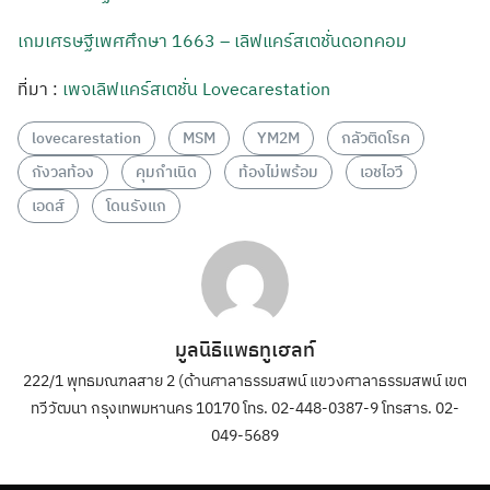
เกมเศรษฐีเพศศึกษา 1663 – เลิฟแคร์สเตชั่นดอทคอม
ที่มา :
เพจเลิฟแคร์สเตชั่น Lovecarestation
lovecarestation
MSM
YM2M
กลัวติดโรค
กังวลท้อง
คุมกำเนิด
ท้องไม่พร้อม
เอชไอวี
เอดส์
โดนรังแก
มูลนิธิแพธทูเฮลท์
222/1 พุทธมณฑลสาย 2 (ด้านศาลาธรรมสพน์ แขวงศาลาธรรมสพน์ เขต
ทวีวัฒนา กรุงเทพมหานคร 10170 โทร. 02-448-0387-9 โทรสาร. 02-
049-5689