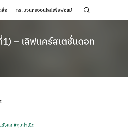
สื่อ
กระบวนกรออนไลน์เพื่อพ่อแม่
ี่1) – เลิฟแคร์สเตชั่นดอท
ลด
นรังแก
#คุมกำเนิด