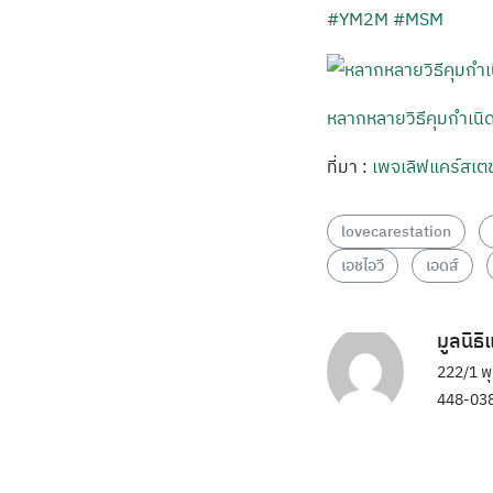
#YM2M
#MSM
หลากหลายวิธีคุมกำเนิด
ที่มา :
เพจเลิฟแคร์สเตช
lovecarestation
เอชไอวี
เอดส์
มูลนิธ
222/1 พ
448-038