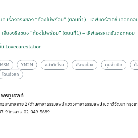
 เรื่องจริงของ “ท้องไม่พร้อม” (ตอนที่1) – เลิฟแคร์สเตชั่นดอทคอม
ั่น Lovecarestation
MSM
YM2M
กลัวติดโรค
กังวลท้อง
คุมกำเนิด
ท้
โดนรังแก
ิแพธทูเฮลท์
ุทธมณฑลสาย 2 (ด้านศาลาธรรมสพน์ แขวงศาลาธรรมสพน์ เขตทวีวัฒนา กรุงเท
7-9 โทรสาร. 02-049-5689