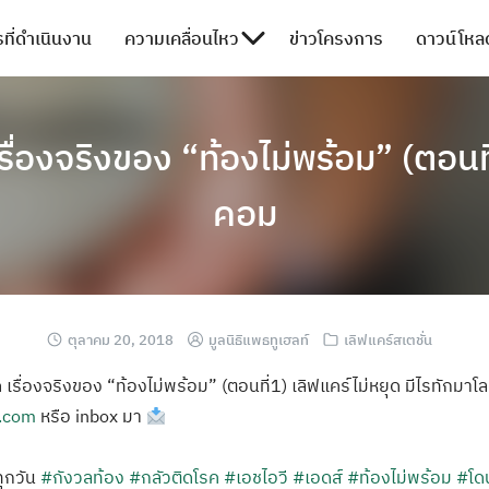
ที่ดำเนินงาน
ความเคลื่อนไหว
ข่าวโครงการ
ดาวน์โหลด
ื่องจริงของ “ท้องไม่พร้อม” (ตอนท
คอม
ตุลาคม 20, 2018
มูลนิธิแพธทูเฮลท์
เลิฟแคร์สเตชั่น
เรื่องจริงของ “ท้องไม่พร้อม” (ตอนที่1) เลิฟแคร์ไม่หยุด มีไรทักมาโ
n.com
หรือ inbox มา
 ทุกวัน
#กังวลท้อง
#กลัวติดโรค
#เอชไอวี
#เอดส์
#ท้องไม่พร้อม
#โด