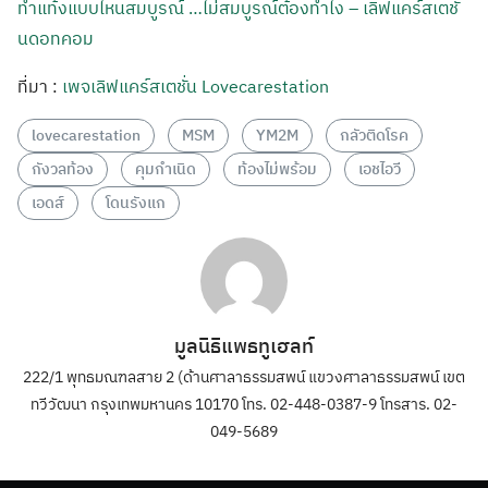
ทำแท้งแบบไหนสมบูรณ์ …ไม่สมบูรณ์ต้องทำไง – เลิฟแคร์สเตชั่
นดอทคอม
ที่มา :
เพจเลิฟแคร์สเตชั่น Lovecarestation
lovecarestation
MSM
YM2M
กลัวติดโรค
กังวลท้อง
คุมกำเนิด
ท้องไม่พร้อม
เอชไอวี
เอดส์
โดนรังแก
มูลนิธิแพธทูเฮลท์
222/1 พุทธมณฑลสาย 2 (ด้านศาลาธรรมสพน์ แขวงศาลาธรรมสพน์ เขต
ทวีวัฒนา กรุงเทพมหานคร 10170 โทร. 02-448-0387-9 โทรสาร. 02-
049-5689