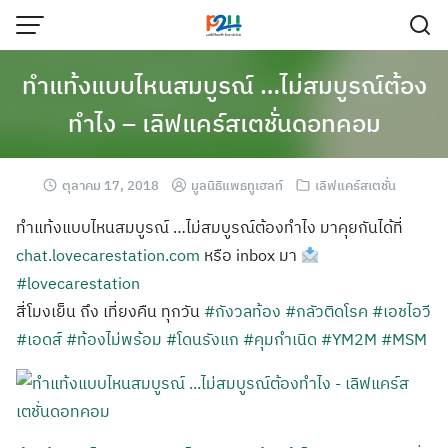
ทำแท้งแบบไหนสมบูรณ์ …ไม่สมบูรณ์ต้อง
ทำไง – เลิฟแคร์สเตชั่นดอทคอม
ตุลาคม 17, 2018
มูลนิธิแพธทูเฮลท์
เลิฟแคร์สเตชั่น
ทำแท้งแบบไหนสมบูรณ์ …ไม่สมบูรณ์ต้องทำไง มาคุยกันได้ที่
chat.lovecarestation.com
หรือ inbox มา
#lovecarestation
สี่โมงเย็น ถึง เที่ยงคืน ทุกวัน
#กังวลท้อง
#กลัวติดโรค
#เอชไอวี
#เอดส์
#ท้องไม่พร้อม
#โดนรังแก
#คุมกำเนิด
#YM2M
#MSM