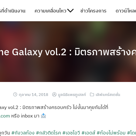
ที่ดำเนินงาน
ความเคลื่อนไหว
ข่าวโครงการ
ดาวน์โหลด
he Galaxy vol.2 : มิตรภาพสร้างค
ตุลาคม 14, 2018
มูลนิธิแพธทูเฮลท์
เลิฟแคร์สเตชั่น
xy vol.2 : มิตรภาพสร้างครอบครัว ไม่งั้นมาคุยกันได้ที่
n.com
หรือ inbox มา
 ทุกวัน
#กังวลท้อง
#กลัวติดโรค
#เอชไอวี
#เอดส์
#ท้องไม่พร้อม
#โด