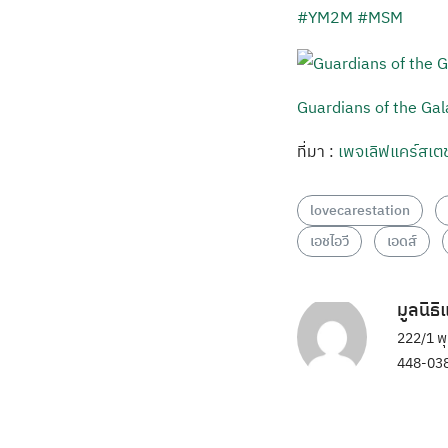
#YM2M
#MSM
Guardians of the Gal
ที่มา :
เพจเลิฟแคร์สเตช
lovecarestation
เอชไอวี
เอดส์
มูลนิธ
222/1 พ
448-038