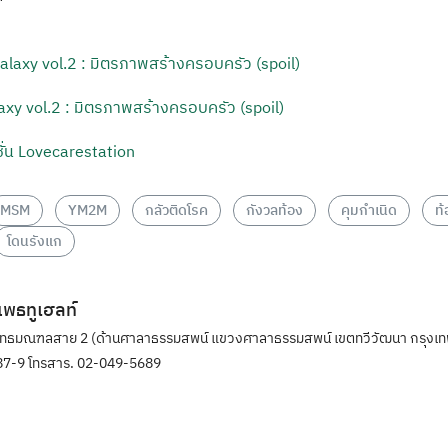
axy vol.2 : มิตรภาพสร้างครอบครัว (spoil)
ั่น Lovecarestation
MSM
YM2M
กลัวติดโรค
กังวลท้อง
คุมกำเนิด
ท้
โดนรังแก
ิแพธทูเฮลท์
ุทธมณฑลสาย 2 (ด้านศาลาธรรมสพน์ แขวงศาลาธรรมสพน์ เขตทวีวัฒนา กรุงเท
7-9 โทรสาร. 02-049-5689