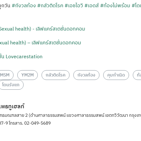
 ทุกวัน
#กังวลท้อง
#กลัวติดโรค
#เอชไอวี
#เอดส์
#ท้องไม่พร้อม
#โด
ual health) – เลิฟแคร์สเตชั่นดอทคอม
ั่น Lovecarestation
MSM
YM2M
กลัวติดโรค
กังวลท้อง
คุมกำเนิด
ท้
โดนรังแก
ิแพธทูเฮลท์
ุทธมณฑลสาย 2 (ด้านศาลาธรรมสพน์ แขวงศาลาธรรมสพน์ เขตทวีวัฒนา กรุงเท
7-9 โทรสาร. 02-049-5689