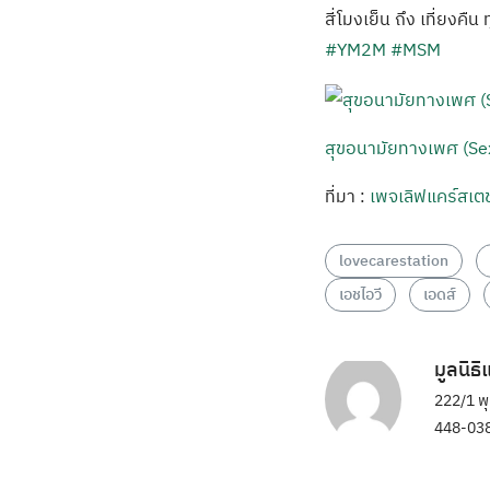
สี่โมงเย็น ถึง เที่ยงคืน
#YM2M
#MSM
สุขอนามัยทางเพศ (Sex
ที่มา :
เพจเลิฟแคร์สเตช
lovecarestation
เอชไอวี
เอดส์
มูลนิธ
222/1 พ
448-038