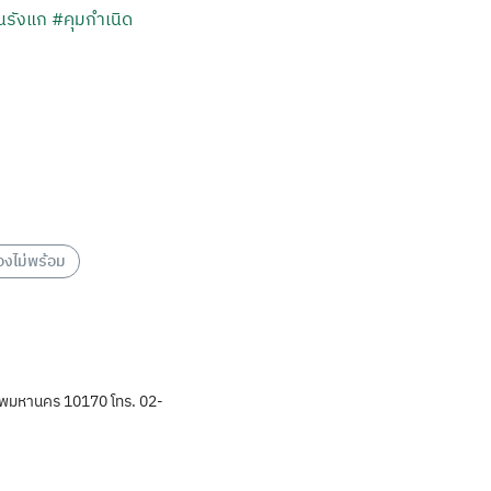
นรังแก
#คุมกำเนิด
องไม่พร้อม
พมหานคร 10170 โทร. 02-