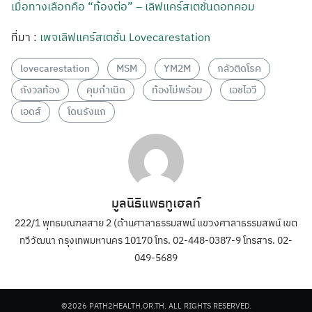
เมื่อทางเลือกคือ “ท้องต่อ” – เลิฟแคร์สเตชั่นดอทคอม
ที่มา :
เพจเลิฟแคร์สเตชั่น Lovecarestation
lovecarestation
MSM
YM2M
กลัวติดโรค
กังวลท้อง
คุมกำเนิด
ท้องไม่พร้อม
เอชไอวี
เอดส์
โดนรังแก
มูลนิธิแพธทูเฮลท์
222/1 พุทธมณฑลสาย 2 (ด้านศาลาธรรมสพน์ แขวงศาลาธรรมสพน์ เขต
ทวีวัฒนา กรุงเทพมหานคร 10170 โทร. 02-448-0387-9 โทรสาร. 02-
049-5689
©2026 PATH2HEALTH.OR.TH. ALL RIGHTS RESERVED.