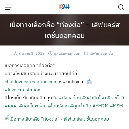
เมื่อทางเลือกคือ “ท้องต่อ” – เลิฟแคร์ส
เตชั่นดอทคอม
ตุลาคม 3, 2018
มูลนิธิแพธทูเฮลท์
เลิฟแคร์สเตชั่น
เมื่อทางเลือกคือ “ท้องต่อ”
มีทางไหนสนับสนุนบ้างนะ มาคุยกันได้ที่
chat.lovecarestation.com
หรือ inbox มา
#lovecarestation
สี่โมงเย็น ถึง เที่ยงคืน ทุกวัน
#กังวลท้อง
#กลัวติดโรค
#เอชไอวี
#เอดส์
#ท้องไม่พร้อม
#โดนรังแก
#คุมกำเนิด
#YM2M
#MSM