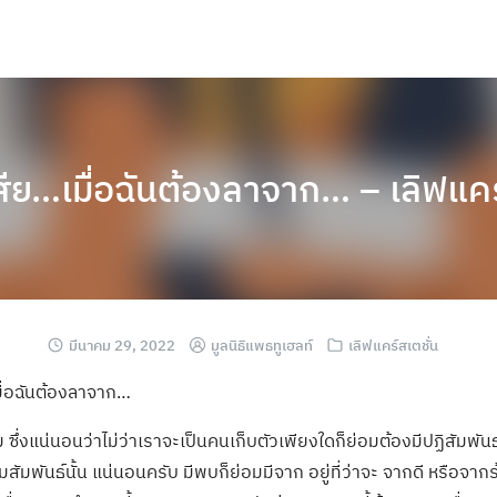
เสีย…เมื่อฉันต้องลาจาก… – เลิฟแ
มีนาคม 29, 2022
มูลนิธิแพธทูเฮลท์
เลิฟแคร์สเตชั่น
มื่อฉันต้องลาจาก…
 ซึ่งแน่นอนว่าไม่ว่าเราจะเป็นคนเก็บตัวเพียงใดก็ย่อมต้องมีปฏิสัมพันธ์ก
สัมพันธ์นั้น แน่นอนครับ มีพบก็ย่อมมีจาก อยู่ที่ว่าจะ จากดี หรือจาก