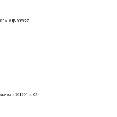
นธภาพ #สุขภาพจิต
พมหานคร 10170 โทร. 02-