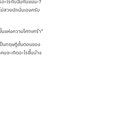
รอะไรกับฉันกันแน่นะ?
ม่สวยนักนั่นเองครับ
้าขั้นแห่งความโศกเศร้า“
 เป็นทฤษฎีขั้นตอนของ
คนจะเกิดอะไรขึ้นบ้าง