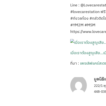
Line : @Lovecarestati
#lovecarestation ฟรี
#กังวลท้อง #กลัวติดโ
#YM2M #MSM
https://www.loveca
เมื่อเราต้องสูญเสีย…เ
ที่มา :
เพจเลิฟแคร์สเตช
มูลนิธ
222/1 พ
448-038