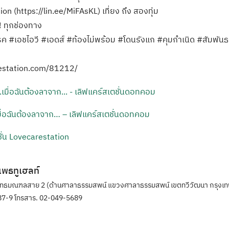
on (https://lin.ee/MiFAsKL) เที่ยง ถึง สองทุ่ม
! ทุกช่องทาง
รค #เอชไอวี #เอดส์ #ท้องไม่พร้อม #โดนรังแก #คุมกำเนิด #สัมพั
restation.com/81212/
มื่อฉันต้องลาจาก… – เลิฟแคร์สเตชั่นดอทคอม
ั่น Lovecarestation
ิแพธทูเฮลท์
ุทธมณฑลสาย 2 (ด้านศาลาธรรมสพน์ แขวงศาลาธรรมสพน์ เขตทวีวัฒนา กรุงเท
7-9 โทรสาร. 02-049-5689