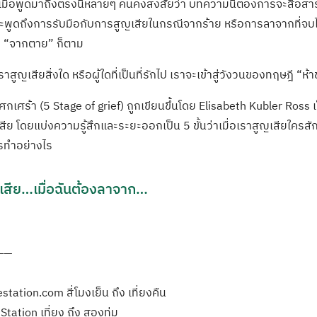
ะเมื่อพูดมาถึงตรงนี้หลายๆ คนคงสงสัยว่า บทความนี้ต้องการจะสื่อสา
จะพูดถึงการรับมือกับการสูญเสียในกรณีจากร้าย หรือการลาจากที่จบไ
ือ “จากตาย” ก็ตาม
ราสูญเสียสิ่งใด หรือผู้ใดที่เป็นที่รักไป เราจะเข้าสู่วังวนของทฤษฎี “ห
โศกเศร้า (5 Stage of grief) ถูกเขียนขึ้นโดย Elisabeth Kubler Ross
ย โดยแบ่งความรู้สึกและระยะออกเป็น 5 ขั้นว่าเมื่อเราสูญเสียใครสัก
รทำอย่างไร
ญเสีย…เมื่อฉันต้องลาจาก…
——
tation.com สี่โมงเย็น ถึง เที่ยงคืน
tation เที่ยง ถึง สองทุ่ม