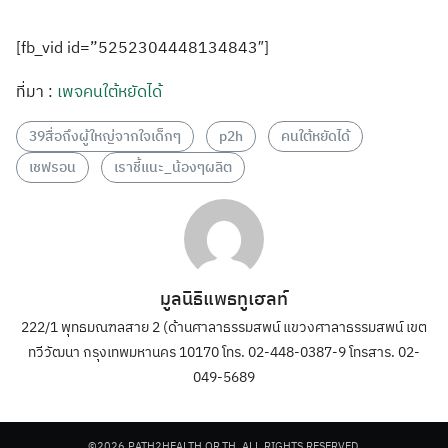
[fb_vid id=”5252304448134843″]
ที่มา :
เพจคนใต้หยัดได้
39สื่อถึงผู้ใหญ่จากใจเด็กๆ
p2h
คนใต้หยัดได้
เชฟรอน
เราชี้แนะ_น้องๆผลิต
มูลนิธิแพธทูเฮลท์
222/1 พุทธมณฑลสาย 2 (ด้านศาลาธรรมสพน์ แขวงศาลาธรรมสพน์ เขต
ทวีวัฒนา กรุงเทพมหานคร 10170 โทร. 02-448-0387-9 โทรสาร. 02-
049-5689
©2026 PATH2HEALTH.OR.TH. ALL RIGHTS RESERVED.