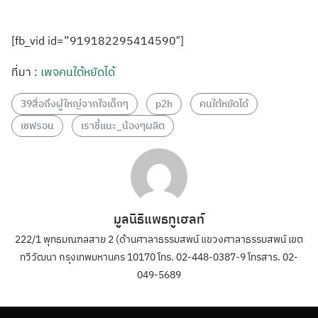
[fb_vid id=”919182295414590″]
ที่มา :
เพจคนใต้หยัดได้
39สื่อถึงผู้ใหญ่จากใจเด็กๆ
p2h
คนใต้หยัดได้
เชฟรอน
เราชี้แนะ_น้องๆผลิต
มูลนิธิแพธทูเฮลท์
222/1 พุทธมณฑลสาย 2 (ด้านศาลาธรรมสพน์ แขวงศาลาธรรมสพน์ เขต
ทวีวัฒนา กรุงเทพมหานคร 10170 โทร. 02-448-0387-9 โทรสาร. 02-
049-5689