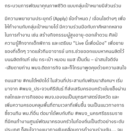
กระบวนการพัฒนาคุณภาพชีวิต แบบกลุ่มเป้าหมายมีส่วนร่วม
มีความพยายามประยุกต์ (Apply) ข้อกำหนด / เงื่อนไขต่างๆ เพื่อ
ให้ทำงานกับกลุ่มเป้าหมายได้ มีความร่วมมือกับภาคีหลากหลาย
ในการทำงาน เช่น สร้างกิจกรรมผู้สูงอายุ-ดอกลำดวน ศิลป์
ความรู้สึกจากเด็กพิการ และเตรียม “Live นี้เพื่อน้อง” เพื่อขาย
ของที่เด็กๆ วาดแล้วทีมอาจารย์ มทร.ช่วยออกแบบหาคนผลิตไว้
บนผลิตภัณฑ์ เช่น กระเป๋า หมอน แมส เป็นต้น – น่าสนใจดีจัง
-เสียดายท่าน พมจ.ติดภารกิจ และก็โทรมาพูดคุยด้วยความสนใจ
ถนนสาย #คนใต้หยัดได้ ในส่วนที่ประสานกับพัฒนาสังคมฯ เริ่ม
มาจาก #พมจ_ประจวบคีรีขันธ์ ที่ส่งเสริมครอบครัวเข้มแข็งผ่าน
กลไกและภารกิจของ พมจ.เองจนเป็นยุทธศาสตร์จังหวัด และ
เพิ่มความครอบคลุมพื้นที่ตามเวลาที่เพิ่มขึ้น จนเป็นแนวทางการ
ชี้ชวนทีม พม.ที่อื่น ต่อมาได้พบกับทีม #พมจ_นครศรีธรรมราช
ที่มีคนทำงานศูนย์พัฒนาครอบครัวในท้องถิ่นเป็นตัวอย่างระดับ
ประเทศ ก็สนใจวางแนวทางขับเคลื่อนการทำงานร่วมกัน…. จน