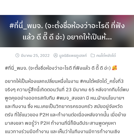
#ที่นี่_พมจ. (จะตั้งชื่อห้องว่าอะไรดี ที่ฟัง
แล้ว ดี ดี๊ ดี อ่ะ) อยากให้เป็นห้…
มีนาคม 25, 2022
มูลนิธิแพธทูเฮลท์
คนใต้หยัดได้
#ที่นี่_พมจ. (จะตั้งชื่อห้องว่าอะไรดี ที่ฟังแล้ว ดี ดี๊ ดี อ่ะ)
อยากให้เป็นห้องแลกเปลี่ยนหนึ่งในงาน #คนใต้หยัดได้_ครั้งที่3
จริงๆ ความรู้สึกนี้เกิดตอนวันที่ 23 มีนาคม 65 หลังจากทีมได้พบ
พูดคุยอย่างออกรสกับทีม #พมจ_สงขลา มี หน.ฝ่ายนโยบายฯ
และทีมงาน ซึ่ง หน.เคยเป็นวิทยากรครอบครัว สมัยอยู่จังหวัด
ตรัง ที่ใช้แนวของ P2H และทำงานต่อเนื่องหลังจากนั้น เมื่อย้าย
มาสงขลา พอรู้ว่า P2H ทำงานที่นี่ก็ยินดีประสานพูดคุยหา
แนวทางร่วมมือทำงาน และเห็นว่าในทีมงานมีการทำงานเชิง