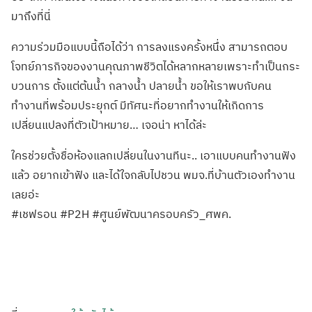
มาถึงที่นี่
ความร่วมมือแบบนี้ถือได้ว่า การลงแรงครั้งหนึ่ง สามารถตอบ
โจทย์ภารกิจของงานคุณภาพชีวิตได้หลากหลายเพราะทำเป็นกระ
บวนการ ตั้งแต่ต้นน้ำ กลางน้ำ ปลายน้ำ ขอให้เราพบกับคน
ทำงานที่พร้อมประยุกต์ มีทัศนะที่อยากทำงานให้เกิดการ
เปลี่ยนแปลงที่ตัวเป้าหมาย… เจอน่า หาได้ล่ะ
ใครช่วยตั้งชื่อห้องแลกเปลี่ยนในงานทีนะ.. เอาแบบคนทำงานฟัง
แล้ว อยากเข้าฟัง และได้ใจกลับไปชวน พมจ.ที่บ้านตัวเองทำงาน
เลยอ่ะ
#เชฟรอน #P2H #ศูนย์พัฒนาครอบครัว_ศพค.