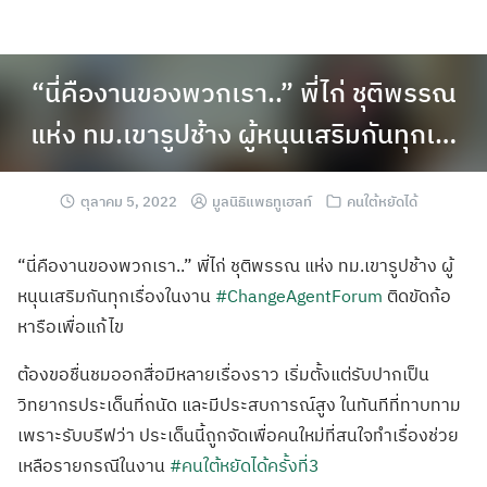
“นี่คืองานของพวกเรา..” พี่ไก่ ชุติพรรณ
แห่ง ทม.เขารูปช้าง ผู้หนุนเสริมกันทุกเ…
ตุลาคม 5, 2022
มูลนิธิแพธทูเฮลท์
คนใต้หยัดได้
“นี่คืองานของพวกเรา..” พี่ไก่ ชุติพรรณ แห่ง ทม.เขารูปช้าง ผู้
หนุนเสริมกันทุกเรื่องในงาน
#ChangeAgentForum
ติดขัดก้อ
หารือเพื่อแก้ไข
ต้องขอชื่นชมออกสื่อมีหลายเรื่องราว
เริ่มตั้งแต่รับปากเป็น
วิทยากรประเด็นที่ถนัด และมีประสบการณ์สูง ในทันทีที่ทาบทาม
เพราะรับบรีฟว่า ประเด็นนี้ถูกจัดเพื่อคนใหม่ที่สนใจทำเรื่องช่วย
เหลือรายกรณีในงาน
#คนใต้หยัดได้ครั้งที่3