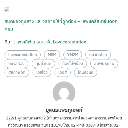
ชนิดของถุงยาง และวิธีการใส่ที่ถูกต้อง – เลิฟแคร์สเตชั่นดอท
คอม
ที่มา :
เพจเลิฟแคร์สเตชั่น Lovecarestation
lovecarestation
MSM
YM2M
กลัวติดโรค
กังวลท้อง
คุมกำเนิด
ท้องไม่พร้อม
สัมพันธภาพ
สุขภาพจิต
เอชไอวี
เอดส์
โดนรังแก
มูลนิธิแพธทูเฮลท์
222/1 พุทธมณฑลสาย 2 (ด้านศาลาธรรมสพน์ แขวงศาลาธรรมสพน์ เขต
ทวีวัฒนา กรุงเทพมหานคร 10170 โทร. 02-448-0387-9 โทรสาร. 02-