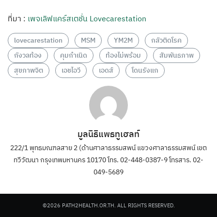
ที่มา :
เพจเลิฟแคร์สเตชั่น Lovecarestation
lovecarestation
MSM
YM2M
กลัวติดโรค
กังวลท้อง
คุมกำเนิด
ท้องไม่พร้อม
สัมพันธภาพ
สุขภาพจิต
เอชไอวี
เอดส์
โดนรังแก
มูลนิธิแพธทูเฮลท์
222/1 พุทธมณฑลสาย 2 (ด้านศาลาธรรมสพน์ แขวงศาลาธรรมสพน์ เขต
ทวีวัฒนา กรุงเทพมหานคร 10170 โทร. 02-448-0387-9 โทรสาร. 02-
049-5689
©2026 PATH2HEALTH.OR.TH. ALL RIGHTS RESERVED.