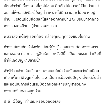
บัตรคำว่ามีเรื่องอะไรที่ลูกไม่ชอบ อึดอัด ไม่อยากให้มีในบ้าน ไม่
อยากให้พ่อแม่หรือผู้ใหญ่ทำ เพราะไม่มีความสุข ไม่อยากอยู่
บ้าน.. เหมือนยิ่งมียิ่งผลักไสลูกออกจากบ้าน Cr.ปรับมาจากกิจ
กรรรมของป้ามล (บ้านกาญจนาฯ)
พบว่าสิ่งที่เด็กๆเลือกก้อจะคล้ายๆกัน ทุกๆวงแบบในภาพ
คำถามใหญ่คือ ทำไงพ่อแม่จะรู้ตัว รู้ว่าลูกหลานอึดอัดจากการ
แสดงออก ด้วยความรู้สึกรักและหวังดีนี้.. เป็นส่วนผสมสำคัญที่
ทำให้เกิดปัญหาปลายน้ำ
ถ้ารู้ตัว แล้วปรับให้แสดงออกแบบใหม่ ด้วยรักและหวังดีเหมือน
เดิม เพิ่มแค่ฟังลูก ก้อได้… จะเป็นการป้องกันปัญหาตั้งแต่ต้นน้ำ
และถือเป็นการส่งเสริมป้องกันอีกหลายปัญหารวมทั้ง
ความเครียดของลูกด้วย
ป่ะล่ะ ผู้ใหญ่.. ทำเลย หรือบอกต่อเลย