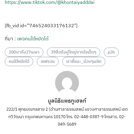
https://www.tiktok.com/@khontaiyadddai
[fb_vid id=”746524033176132″]
ที่มา :
เพจคนใต้หยัดได้
20มีนาถึง27เมษา
39สื่อถึงผู้ใหญ่จากใจเด็กๆ
p2h
คนใต้หยัดได้
เชฟรอน
เราชี้แนะ_น้องๆผลิต
มูลนิธิแพธทูเฮลท์
222/1 พุทธมณฑลสาย 2 (ด้านศาลาธรรมสพน์ แขวงศาลาธรรมสพน์ เขต
ทวีวัฒนา กรุงเทพมหานคร 10170 โทร. 02-448-0387-9 โทรสาร. 02-
049-5689