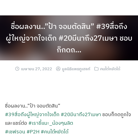
ชื่อผลงาน..”ป้า จอมตัดสิน” #39สื่อถึง
ผู้ใหญ่จากใจเด็ก #20มีนาถึง27เมษา ชอบ
ก็กดถ…
เมษายน 27, 2022
มูลนิธิแพธทูเฮลท์
คนใต้หยัดได้
ชื่อผลงาน..”ป้า จอมตัดสิน”
#39สื่อถึงผู้ใหญ่จากใจเด็ก
#20มีนาถึง27เมษา
ชอบก็กดถูกใจ
และแชร์ต่อ
#เราชี้แนะ_น้องๆผลิต
#เชฟรอน
#P2H
#คนใต้หยัดได้