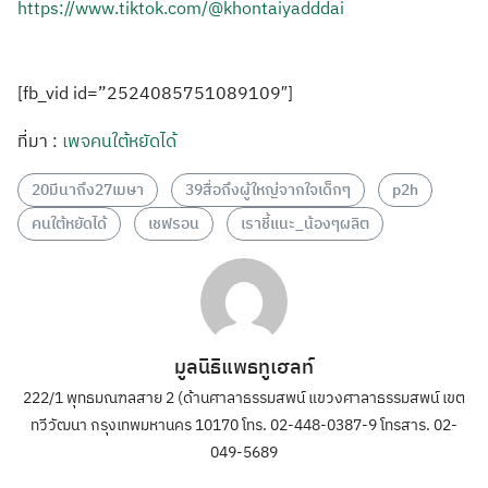
https://www.tiktok.com/@khontaiyadddai
[fb_vid id=”2524085751089109″]
ที่มา :
เพจคนใต้หยัดได้
20มีนาถึง27เมษา
39สื่อถึงผู้ใหญ่จากใจเด็กๆ
p2h
คนใต้หยัดได้
เชฟรอน
เราชี้แนะ_น้องๆผลิต
มูลนิธิแพธทูเฮลท์
222/1 พุทธมณฑลสาย 2 (ด้านศาลาธรรมสพน์ แขวงศาลาธรรมสพน์ เขต
ทวีวัฒนา กรุงเทพมหานคร 10170 โทร. 02-448-0387-9 โทรสาร. 02-
049-5689