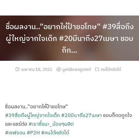
ชื่อผลงาน..”อยากให้ป้าขอโทษ” #39สื่อถึง
ผู้ใหญ่จากใจเด็ก #20มีนาถึง27เมษา ชอบ
ก็ก…
เมษายน 18, 2022
มูลนิธิแพธทูเฮลท์
คนใต้หยัดได้
ชื่อผลงาน..”อยากให้ป้าขอโทษ”
#39สื่อถึงผู้ใหญ่จากใจเด็ก
#20มีนาถึง27เมษา
ชอบก็กดถูกใจ
และแชร์ต่อ
#เราชี้แนะ_น้องๆผลิต
#เชฟรอน
#P2H
#คนใต้หยัดได้