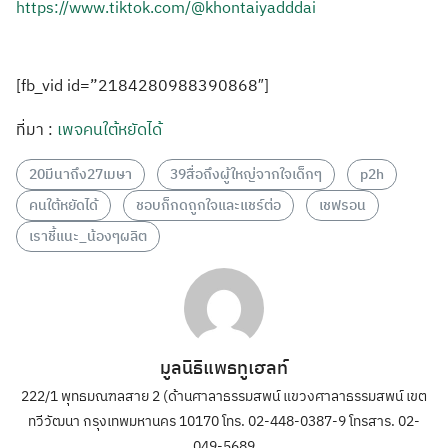
https://www.tiktok.com/@khontaiyadddai
[fb_vid id=”2184280988390868″]
ที่มา :
เพจคนใต้หยัดได้
20มีนาถึง27เมษา
39สื่อถึงผู้ใหญ่จากใจเด็กๆ
p2h
คนใต้หยัดได้
ชอบก็กดถูกใจและแชร์ต่อ
เชฟรอน
เราชี้แนะ_น้องๆผลิต
มูลนิธิแพธทูเฮลท์
222/1 พุทธมณฑลสาย 2 (ด้านศาลาธรรมสพน์ แขวงศาลาธรรมสพน์ เขต
ทวีวัฒนา กรุงเทพมหานคร 10170 โทร. 02-448-0387-9 โทรสาร. 02-
049-5689