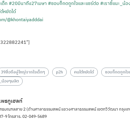
เด็ก
#20มีนาถึง27เมษา
#ชอบก็กดถูกใจและแชร์ต่อ
#เราชี้แนะ_น้อ
้หยัดได้
com/@khontaiyadddai
76322882241″]
39สื่อถึงผู้ใหญ่จากใจเด็กๆ
p2h
คนใต้หยัดได้
ชอบก็กดถูกใจแ
ะ_น้องๆผลิต
ิแพธทูเฮลท์
ุทธมณฑลสาย 2 (ด้านศาลาธรรมสพน์ แขวงศาลาธรรมสพน์ เขตทวีวัฒนา กรุงเท
7-9 โทรสาร. 02-049-5689