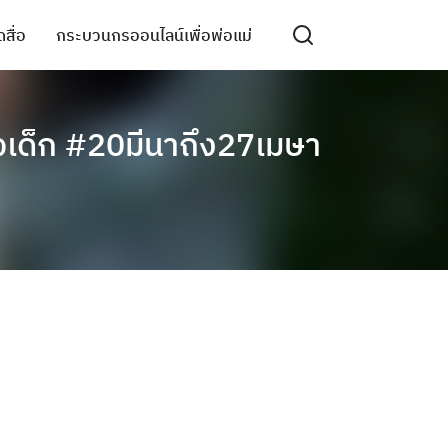
สื่อ
กระบวนกรออนไลน์เพื่อพ่อแม่
ใจเด็ก #20มีนาถึง27เมษา