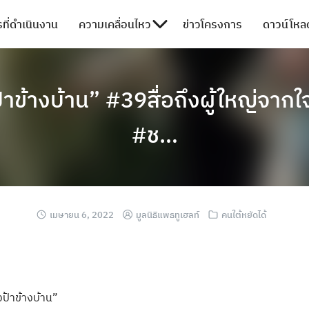
ที่ดำเนินงาน
ความเคลื่อนไหว
ข่าวโครงการ
ดาวน์โหลด
าข้างบ้าน” #39สื่อถึงผู้ใหญ่จาก
#ช…
เมษายน 6, 2022
มูลนิธิแพธทูเฮลท์
คนใต้หยัดได้
ป้าข้างบ้าน”