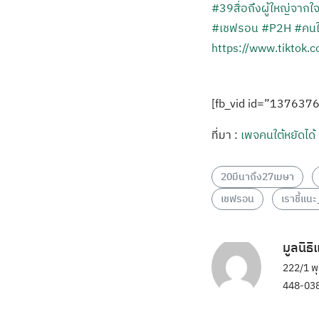
#39สื่อถึงผู้ใหญ่จากใจ
#เชฟรอน
#P2H
#คนใต
https://www.tiktok.
[fb_vid id=”13763
ที่มา :
เพจคนใต้หยัดได้
20มีนาถึง27เมษา
เชฟรอน
เราชี้แน
มูลนิธ
222/1 พ
448-038