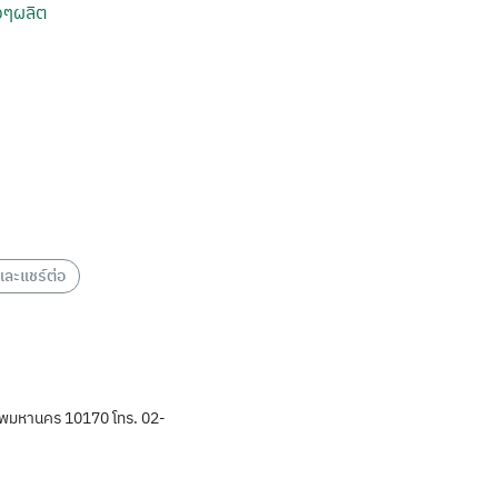
งๆผลิต
ละแชร์ต่อ
พมหานคร 10170 โทร. 02-