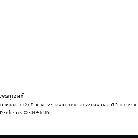
ิแพธทูเฮลท์
ุทธมณฑลสาย 2 (ด้านศาลาธรรมสพน์ แขวงศาลาธรรมสพน์ เขตทวีวัฒนา กรุงเท
7-9 โทรสาร. 02-049-5689