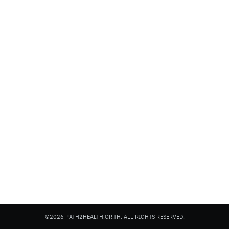
©2026 PATH2HEALTH.OR.TH. ALL RIGHTS RESERVED.