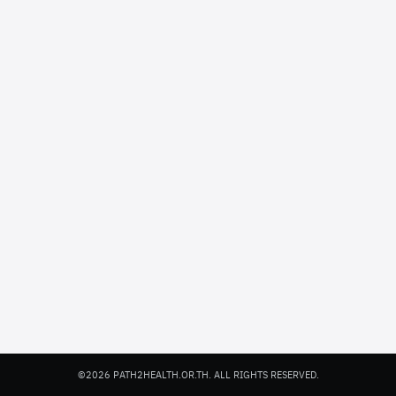
©2026 PATH2HEALTH.OR.TH. ALL RIGHTS RESERVED.