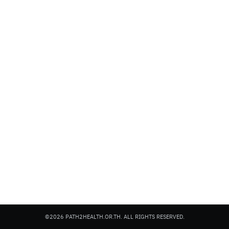
©2026 PATH2HEALTH.OR.TH. ALL RIGHTS RESERVED.